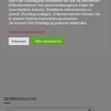
Nach der Einwilligung verarbeiten wir und die betroffenen
Zusatzkosten wie z. B. Anmeldegebühr, Mindestlaufzeit, o. ä. erhoben.
Drittunternehmen Ihre personenbezogenen Daten für
verschiedene Zwecke. Detaillierte Informationen zu
Absagen sind bis 48 Stunden vor dem Termin kostenfrei, bis 24 Stunden
Zweck, Rechtsgrundlagen, Drittunternehmen können Sie
wird die Hälfte berechnet. Alle kurzfristigeren Absagen werden voll
in unserer Datenschutzerklärung einsehen.
berechnet.
Sie können Ihre Einwilligung jederzeit widerrufen.
Datenschutzerklärung
Alles akzeptieren
Anpassen
SEMINARSUCHE