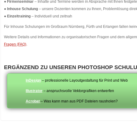
●
Firmenseminar
– Inhalte und Termine werden in Absprache mit Ihnen festgele
●
Inhouse Schulung
– unsere Dozenten kommen zu Ihnen, Problemlösung direk
●
Einzeltraining
– Individuell und zeitnah
Für Inhouse Schulungen im Großraum Nürnberg, Fürth und Erlangen fallen keine
Weitere Details und Informationen zu organisatorischen Fragen und dem allgem
Fragen (FAQ)
.
ERGÄNZEND ZU UNSEREN PHOTOSHOP SCHUL
InDesign
– professionelle Layoutgestaltung für Print und Web
Illustrator
– anspruchsvolle Vektorgrafiken entwerfen
Acrobat
– Was kann man aus PDF Dateien rausholen?