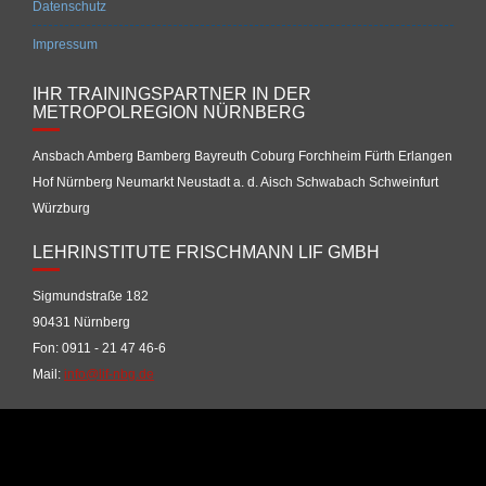
Datenschutz
Impressum
IHR TRAININGSPARTNER IN DER
METROPOLREGION NÜRNBERG
Ansbach Amberg Bamberg Bayreuth Coburg Forchheim Fürth Erlangen
Hof Nürnberg Neumarkt Neustadt a. d. Aisch Schwabach Schweinfurt
Würzburg
LEHRINSTITUTE FRISCHMANN LIF GMBH
Sigmundstraße 182
90431 Nürnberg
Fon: 0911 - 21 47 46-6
Mail:
info@lif-nbg.de