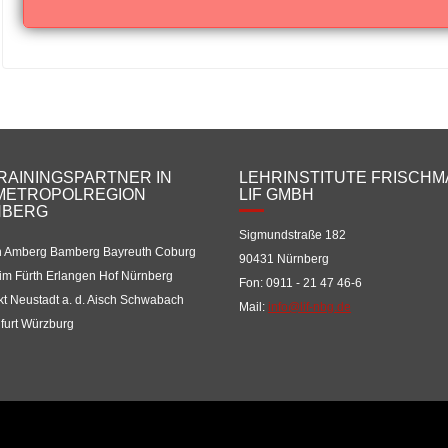
TRAININGSPARTNER IN
LEHRINSTITUTE FRISCH
METROPOLREGION
LIF GMBH
NBERG
Sigmundstraße 182
 Amberg Bamberg Bayreuth Coburg
90431 Nürnberg
im Fürth Erlangen Hof Nürnberg
Fon: 0911 - 21 47 46-6
t Neustadt a. d. Aisch Schwabach
Mail:
info@lif-nbg.de
furt Würzburg