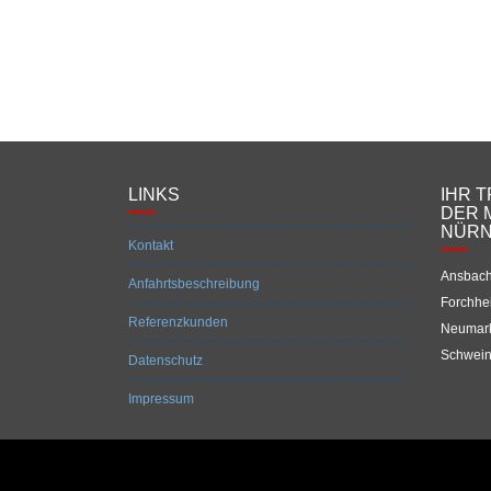
LINKS
IHR 
DER 
NÜR
Kontakt
Ansbach
Anfahrtsbeschreibung
Forchhe
Referenzkunden
Neumark
Schwein
Datenschutz
Impressum