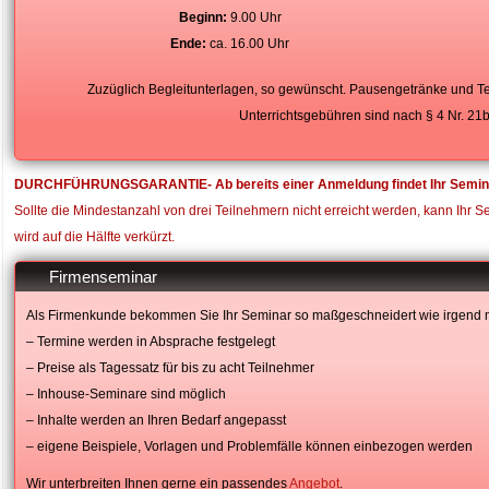
Beginn:
9.00 Uhr
Ende:
ca. 16.00 Uhr
Zuzüglich Begleitunterlagen, so gewünscht. Pausengetränke und Tei
Unterrichtsgebühren sind nach § 4 Nr. 21
DURCHFÜHRUNGSGARANTIE- Ab bereits einer Anmeldung findet Ihr Seminar 
Sollte die Mindestanzahl von drei Teilnehmern nicht erreicht werden, kann Ihr S
wird auf die Hälfte verkürzt.
Firmenseminar
Als Firmenkunde bekommen Sie Ihr Seminar so maßgeschneidert wie irgend 
– Termine werden in Absprache festgelegt
– Preise als Tagessatz für bis zu acht Teilnehmer
– Inhouse-Seminare sind möglich
– Inhalte werden an Ihren Bedarf angepasst
– eigene Beispiele, Vorlagen und Problemfälle können einbezogen werden
Wir unterbreiten Ihnen gerne ein passendes
Angebot
.