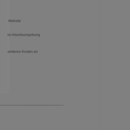
ls
serer Website
gt
t in der Arbeitsumgebung
eine weiteren Kosten an.
________________________________