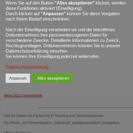
Wenn Sie auf den Button
"Alles akzeptieren"
klicken, werden
diese Funktionen aktiviert (Einwilligung).
Durch klicken auf
"Anpassen"
können Sie diese Vorgaben
Unsere Word 2013 Seminare und Word 2013 Schulungen können Sie buchen a
nach Ihrem Bedarf einschränken.
●
Offenes Standardseminar
– Anmeldung für jedermann frei, Inhalte gemäß un
●
Firmenseminar
– Inhalte und Termine werden in Absprache mit Ihnen festgele
Nach der Einwilligung verarbeiten wir und die betroffenen
Drittunternehmen Ihre personenbezogenen Daten für
●
Inhouse Schulung
– unsere Dozenten kommen zu Ihnen, Problemlösung direk
verschiedene Zwecke. Detaillierte Informationen zu Zweck,
●
Einzeltraining
– Individuell und zeitnah
Rechtsgrundlagen, Drittunternehmen können Sie in unserer
Datenschutzerklärung einsehen.
Für Inhouse Schulungen im Großraum Nürnberg, Fürth, Erlangen fallen für Sie k
Sie können Ihre Einwilligung jederzeit widerrufen.
WORD 2013 – SEMINAR ÜBERBLICK
Datenschutzerklärung
Word 2013 Einführung
Alles akzeptieren
Anpassen
Word 2013 Fortführung
Word 2013 Serienbriefe
_____________________________________________
Seit 40 Jahren Ihr Partner für IT-Training und Sprachseminare.
Für Privat- und Firmenkunden, individuell, maßgeschneidert, kompetent.