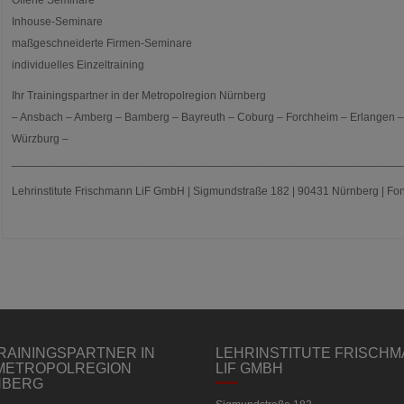
Offene Seminare
Inhouse-Seminare
maßgeschneiderte Firmen-Seminare
individuelles Einzeltraining
Ihr Trainingspartner in der Metropolregion Nürnberg
– Ansbach – Amberg – Bamberg – Bayreuth – Coburg – Forchheim – Erlangen – 
Würzburg –
______________________________________________________________
Lehrinstitute Frischmann LiF GmbH | Sigmundstraße 182 | 90431 Nürnberg | Fon: 
TRAININGSPARTNER IN
LEHRINSTITUTE FRISCH
METROPOLREGION
LIF GMBH
NBERG