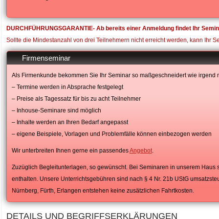
DURCHFÜHRUNGSGARANTIE- Ab bereits einer Anmeldung findet Ihr Seminar 
Sollte die Mindestanzahl von drei Teilnehmern nicht erreicht werden, kann Ihr Sem
Firmenseminar
Als Firmenkunde bekommen Sie Ihr Seminar so maßgeschneidert wie irgend 
– Termine werden in Absprache festgelegt
– Preise als Tagessatz für bis zu acht Teilnehmer
– Inhouse-Seminare sind möglich
– Inhalte werden an Ihren Bedarf angepasst
– eigene Beispiele, Vorlagen und Problemfälle können einbezogen werden
Wir unterbreiten Ihnen gerne ein passendes
Angebot
.
Zuzüglich Begleitunterlagen, so gewünscht. Bei Seminaren in unserem Haus s
enthalten. Unsere Unterrichtsgebühren sind nach § 4 Nr. 21b UStG umsatzste
Nürnberg, Fürth, Erlangen entstehen keine zusätzlichen Fahrtkosten.
DETAILS UND BEGRIFFSERKLÄRUNGEN