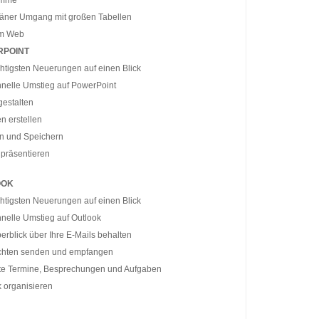
amme
äner Umgang mit großen Tabellen
im Web
RPOINT
htigsten Neuerungen auf einen Blick
hnelle Umstieg auf PowerPoint
gestalten
n erstellen
n und Speichern
 präsentieren
OOK
htigsten Neuerungen auf einen Blick
nelle Umstieg auf Outlook
rblick über Ihre E-Mails behalten
chten senden und empfangen
te Termine, Besprechungen und Aufgaben
 organisieren