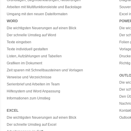
Grundlagen, Begriffserklärungen, Neuerungen
Diagr
Arbeiten mit Multifunktionsleiste und Backstage
Souver
Umgang mit den neuen Dateiformaten
Excel 
WORD
POWE
Die wichtigsten Neuerungen auf einen Blick
Die wic
Der schnelle Umstieg auf Word
Der sc
Texte eingeben
Folien 
Texte individuell gestalten
Vorlage
Listen, Aufzählungen und Tabellen
Drucke
Grafiken im Dokument
Richtig
Zeit sparen mit Schnellbausteinen und Vorlagen
OUTL
Verweise und Verzeichnisse
Die wic
Serienbrief und Arbeiten im Team
Der sch
Hilfesystem und Word Anpassung
Den Übe
Informationen zum Umstieg
Nachri
EXCEL
Kontak
Die wichtigsten Neuerungen auf einen Blick
Outlook
Der schnelle Umstieg auf Excel