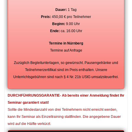
Dauer:
1 Tag
Preis:
450,00 € pro Teilnehmer
Beginn:
9.00 Uhr
Ende:
ca. 16.00 Uhr
Termine in Nürnberg
Termine auf Anfrage
Zuzüglich Begleitunterlagen, so gewünscht. Pausengetränke und
Teilnehmerzertifikat sind im Preis enthalten. Unsere
Unterrichtsgebühren sind nach § 4 Nr. 21b UStG umsatzsteuerfrei.
DURCHFÜHRUNGSGARANTIE- Ab bereits einer Anmeldung findet Ihr
Seminar garantiert statt!
Sollte die Mindestanzahl von drei Teilnehmern nicht erreicht werden,
kann Ihr Seminar als Einzeltraining stattfinden. Die angegebene Dauer
wird auf die Hälfte verkürzt.