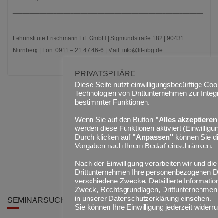
________________________________________________________
_______________________
Lehrinstitute Frischmann LiF GmbH | Sigmundstraße 182 | 90431
Nürnberg | Fon: 0911 – 21 47 46-6 | Mail: info@lif-nbg.de
PRIVATSPHÄRE
Diese Seite nutzt einwilligungsbedürftige Co
Technologien von Drittunternehmen zur Integr
bestimmter Funktionen.
Wenn Sie auf den Button
"Alles akzeptieren
werden diese Funktionen aktiviert (Einwilligun
Durch klicken auf
"Anpassen"
können Sie d
Vorgaben nach Ihrem Bedarf einschränken.
Nach der Einwilligung verarbeiten wir und die
Drittunternehmen Ihre personenbezogenen Da
verschiedene Zwecke. Detaillierte Informatio
Zweck, Rechtsgrundlagen, Drittunternehmen
in unserer Datenschutzerklärung einsehen.
SEMINARSUCHE
Sie können Ihre Einwilligung jederzeit widerru