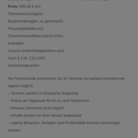
Preis:
550,00 € pro
TeilnehmerZuzüglich
Begleitunterlagen, so gewünscht.
Pausengetränke und
Teilnehmerzertifikat sind im Preis
enthalten.
Unsere Unterrichtsgebühren sind
nach § 4 Nr. 21b UStG
mehrwertsteuerfrei.
Als Firmenkunde bekommen Sie Ihr Seminar so maßgeschneidert wie
irgend möglich:
– Termine werden in Absprache festgelegt
– Preise als Tagessatz für bis zu acht Teilnehmer
– Inhouse-Seminare sind möglich
– Inhalte werden an Ihren Bedarf angepasst
– eigene Beispiele, Vorlagen und Problemfälle können einbezogen
werden