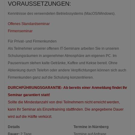
VORAUSSETZUNGEN:
Kenntnisse des verwendeten Betriebssystems (MacOS/Windows).
Offenes Standardseminar
Firmenseminar
Für Privat- und Firmenkunden
Als Teilnehmer unserer offenen IT-Seminare arbeiten Sie in unseren
Schulungsräumen in angenehmer Atmosphäre am eigenen PC. Im
Pausenraum stehen kalte Getränke, Kaffee und Kekse bereit. Ohne
Ablenkung durch Telefon oder andere Verpflichtungen können sich auch
Firmenkunden ganz auf die Schulung konzentrieren.
DURCHFÜHRUNGSGARANTIE- Ab bereits einer Anmeldung findet Ihr
Seminar garantiert statt!
Sollte die Mindestanzahl von drei Teilnehmern nicht erreicht werden,
kann Ihr Seminar als Einzeltraining stattfinden. Die angegebene Dauer
wird auf die Hälfte verkürzt.
Details
Termine in Nürnberg
Dauer:
2 Tage
Termine auf Anfrage.