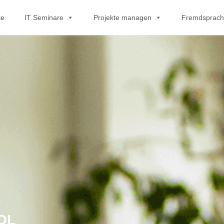
te
IT Seminare
Projekte managen
Fremdsprac
QL