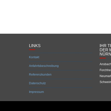
LINKS
IHR 
DER 
NÜR
Kontakt
Ansbach
Anfahrtsbeschreibung
Forchhe
Referenzkunden
Neumark
Schwein
Datenschutz
Impressum