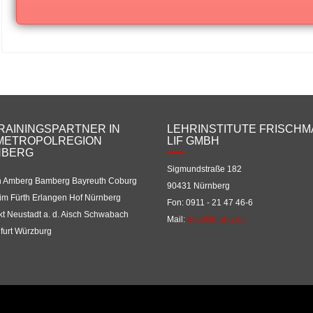
TRAININGSPARTNER IN
LEHRINSTITUTE FRISCH
METROPOLREGION
LIF GMBH
NBERG
Sigmundstraße 182
 Amberg Bamberg Bayreuth Coburg
90431 Nürnberg
im Fürth Erlangen Hof Nürnberg
Fon: 0911 - 21 47 46-6
t Neustadt a. d. Aisch Schwabach
Mail:
info@lif-nbg.de
furt Würzburg