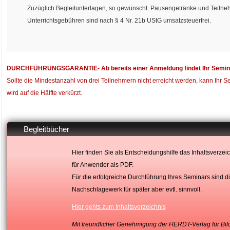
Zuzüglich Begleitunterlagen, so gewünscht. Pausengetränke und Teilnehm
Unterrichtsgebühren sind nach § 4 Nr. 21b UStG umsatzsteuerfrei.
DURCHFÜHRUNGSGARANTIE- Ab bereits einer Anmeldung findet Ihr Seminar 
Sollte die Mindestanzahl von drei Teilnehmern nicht erreicht werden, kann Ihr S
wird auf die Hälfte verkürzt.
Begleitbücher
Hier finden Sie als Entscheidungshilfe das Inhaltsverze
für Anwender als PDF.
Für die erfolgreiche Durchführung Ihres Seminars sind die
Nachschlagewerk für später aber evtl. sinnvoll.
Hier gehts zum Inhaltsverzeichnis
Mit freundlicher Genehmigung der HERDT-Verlag für B